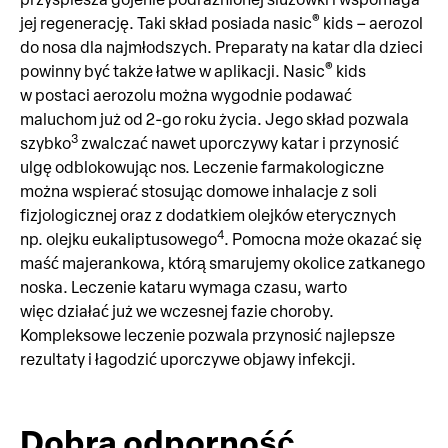
®
jej regenerację. Taki skład posiada nasic
kids – aerozol
do nosa dla najmłodszych. Preparaty na katar dla dzieci
®
powinny być także łatwe w aplikacji. Nasic
kids
w postaci aerozolu można wygodnie podawać
maluchom już od 2-go roku życia. Jego skład pozwala
3
szybko
zwalczać nawet uporczywy katar i przynosić
ulgę odblokowując nos. Leczenie farmakologiczne
można wspierać stosując domowe inhalacje z soli
fizjologicznej oraz z dodatkiem olejków eterycznych
4
np. olejku eukaliptusowego
. Pomocna może okazać się
maść majerankowa, którą smarujemy okolice zatkanego
noska. Leczenie kataru wymaga czasu, warto
więc działać już we wczesnej fazie choroby.
Kompleksowe leczenie pozwala przynosić najlepsze
rezultaty i łagodzić uporczywe objawy infekcji.
Dobra odporność