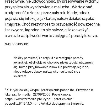
Przeciwnie, nie udowodniono, by przebywanie w domu
przyspieszało wyzdrowienie malucha . Warto dbać
o odporność dziecka przez cały rok. Kiedy jednak
pojawią się infekcje, jak katar, należy działać szybko
i mądrze. Choć nieżyt nosa to przypadłość powszechna
i zazwyczaj łagodna, to nie należy jej lekceważyć,
a w razie wątpliwości warto zasięgnąć porady lekarza.
NAS.03.2022.02.
Należy pamiętać, że artykuł nie zastępuje porady
lekarskiej, jeżeli objawy choroby nie ustępują, utrzymują
się, mimo przyjmowania leków lub pojawiają się inne,
niepokojące objawy, należy skonsultować się z
lekarzem.
1
K. Hryckiewicz., Grypa i przeziębienie pospolite., Przewodnik
lekarza., Termedia., 22/09/2003. Pozyskano z:
https://www.termedia.pl/Grypa-i-przeziebienia-
pospolite,8,1164,1,0.html. Artykuł dostępny na życzenie.