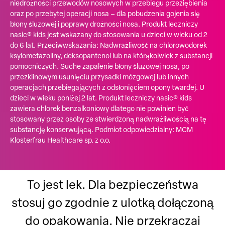
niedrożności przewodów nosowych w przebiegu przeziębienia
oraz po przebytej operacji nosa – dla pobudzenia gojenia się
błony śluzowej i poprawy drożności nosa. Produkt leczniczy
nasic® kids jest wskazany do stosowania u dzieci w wieku od 2
do 6 lat. Przeciwwskazania: Nadwrażliwość na chlorowodorek
ksylometazoliny, deksopantenol lub na którąkolwiek z substancji
pomocniczych. Suche zapalenie błony śluzowej nosa, po
przezklinowym usunięciu przysadki mózgowej lub innych
operacjach przebiegających z odsłonięciem opony twardej. U
dzieci w wieku poniżej 2 lat. Produkt leczniczy nasic® kids
zawiera chlorek benzalkoniowy dlatego nie powinien być
stosowany przez osoby ze stwierdzoną nadwrażliwością na tę
substancję konserwującą. Podmiot odpowiedzialny: MCM
Klosterfrau Healthcare sp. z o.o.
To jest lek. Dla bezpieczeństwa
stosuj go zgodnie z ulotką dołączoną
do opakowania. Nie przekraczaj