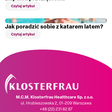
Czytaj artykuł
Jak poradzić sobie z katarem latem?
Czytaj artykuł
M.C.M. Klosterfrau Healthcare Sp. z o.o.
ul. Hrubieszowska 2, 01-209 Warszawa
+48 (22) 231 82 87