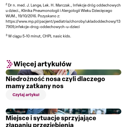
2
Dr n. med. J. Lange, Lek. H. Marczak., Infekcje dróg oddechowych
u dzieci., Klinika Pneumonologii i Alergologii Wieku Dziecięcego
WUM., 19/10/2016. Pozyskano z:
https://www.mp.pl/pacjent/pediatria/choroby/ukladoddechowy/13
7909,infekcje-drog-oddechowych-u-dzieci
3
W ciągu 5-10 minut, CHPL nasic kids.
Więcej artykułów
Niedrożność nosa czyli dlaczego
mamy zatkany nos
Czytaj artykuł
Miejsce i sytuacje sprzyjające
złapaniu przeziębienia