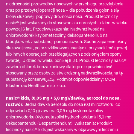
niedrożności przewodów nosowych w przebiegu przeziębienia
oraz po przebytej operacji nosa – dla pobudzenia gojenia się
błony śluzowej i poprawy drożności nosa. Produkt leczniczy
nasic® jest wskazany do stosowania u dorosłych i dzieci w wieku
powyżej 6 lat. Przeciwwskazania: Nadwrażliwość na
chlorowodorek ksylometazoliny, deksopantenol lub na
którąkolwiek z substancji pomocniczych. Suche zapalenie błony
śluzowej nosa, po przezklinowym usunięciu przysadki mózgowej
lub innych operacjach przebiegających z odsłonięciem opony
twardej. U dzieci w wieku poniżej 6 lat. Produkt leczniczy nasic®
zawiera chlorek benzalkoniowy dlatego nie powinien być
stosowany przez osoby ze stwierdzoną nadwrażliwością na tę
substancję konserwującą. Podmiot odpowiedzialny: MCM
Klosterfrau Healthcare sp. z o.o.
nasic® kids, (0,05 mg + 5,0 mg)/dawkę, aerozol do nosa,
roztwór.
Jedna dawka aerozolu do nosa (0,1 ml roztworu, co
odpowiada 0,10 g) zawiera 0,05 mg ksylometazoliny
chlorowodorku (Xylometazolini hydrochloridum) i 5,0 mg
deksopantenolu (Dexpanthenolum). Wskazania: Produkt
leczniczy nasic® kids jest wskazany w objawowym leczeniu