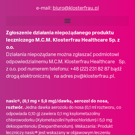
e-mail:
biuro@klosterfrau.pl
Zgłoszenie działania niepożądanego produktu
leczniczego M.C.M. Klosterfrau Healthcare Sp. z
o.o.
Działania niepożądane można zgłaszać podmiotowi
odpowiedzialnemu M.C.M. Klosterfrau Healthcare Sp.
z o.o. pod numerem telefonu: +48 (22) 231 82 87 bądź
drogą elektroniczną na adres pv@klosterfrau.pl.
nasic®, (0,1 mg + 5,0 mg)/dawkę, aerozol do nosa,
roztwór.
Jedna dawka aerozolu do nosa (0,1 ml roztworu, co
odpowiada 0,10 g) zawiera 0,1 mg ksylometazoliny
chlorowodorku (Xylometazolini hydrochloridum) i 5,0 mg
deksopantenolu (Dexpanthenolum). Wskazania: Produkt
leczniczy nasic® jest wskazany w objawowym leczeniu