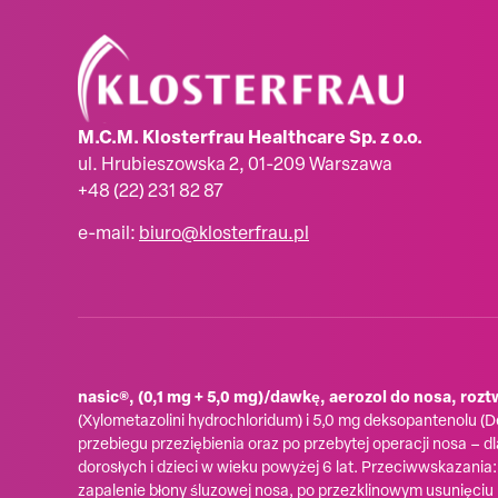
M.C.M. Klosterfrau Healthcare Sp. z o.o.
ul. Hrubieszowska 2, 01-209 Warszawa
+48 (22) 231 82 87
e-mail:
biuro@klosterfrau.pl
nasic®, (0,1 mg + 5,0 mg)/dawkę, aerozol do nosa, rozt
(Xylometazolini hydrochloridum) i 5,0 mg deksopantenolu
przebiegu przeziębienia oraz po przebytej operacji nosa – d
dorosłych i dzieci w wieku powyżej 6 lat. Przeciwwskazani
zapalenie błony śluzowej nosa, po przezklinowym usunięciu 