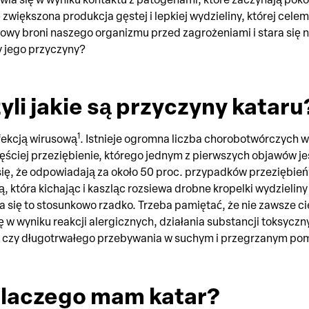
 zwiększona produkcja gęstej i lepkiej wydzieliny, której cele
wy broni naszego organizmu przed zagrożeniami i stara się ni
my jego przyczyny?
yli jakie są przyczyny kataru
1
fekcją wirusową
. Istnieje ogromna liczba chorobotwórczych w
ściej przeziębienie, którego jednym z pierwszych objawów jes
się, że odpowiadają za około 50 proc. przypadków przeziębień
ą, która kichając i kaszląc rozsiewa drobne kropelki wydzielin
a się to stosunkowo rzadko. Trzeba pamiętać, że nie zawsze c
ę w wyniku reakcji alergicznych, działania substancji toksycz
w czy długotrwałego przebywania w suchym i przegrzanym po
dlaczego mam katar?