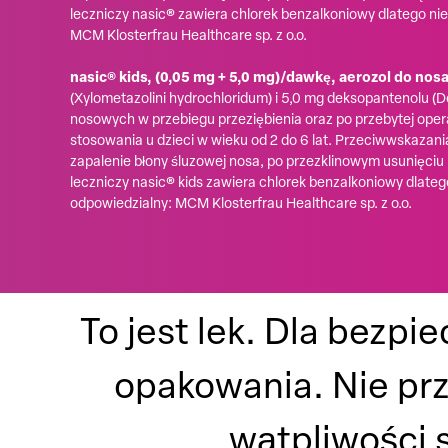
leczniczy nasic® zawiera chlorek benzalkoniowy dlatego ni
MCM Klosterfrau Healthcare sp. z o.o.
nasic® kids, (0,05 mg + 5,0 mg)/dawkę, aerozol do nosa
(Xylometazolini hydrochloridum) i 5,0 mg deksopantenolu 
nosowych w przebiegu przeziębienia oraz po przebytej opera
stosowania u dzieci w wieku od 2 do 6 lat. Przeciwwskazan
zapalenie błony śluzowej nosa, po przezklinowym usunięciu 
leczniczy nasic® kids zawiera chlorek benzalkoniowy dlate
odpowiedzialny: MCM Klosterfrau Healthcare sp. z o.o.
To jest lek. Dla bezpi
opakowania. Nie pr
wątpliwości s