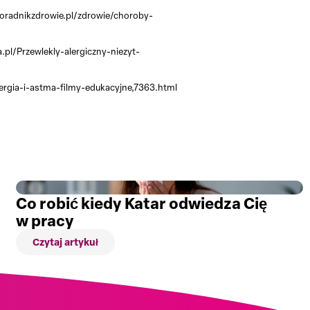
.poradnikzdrowie.pl/zdrowie/choroby-
a.pl/Przewlekly-alergiczny-niezyt-
alergia-i-astma-filmy-edukacyjne,7363.html
Co robić kiedy Katar odwiedza Cię
w pracy
Czytaj artykuł