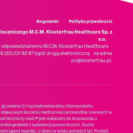
Regulamin
Polityka prywatności
leczniczego M.C.M. Klosterfrau Healthcare Sp. z
o.o.
i odpowiedzialnemu M.C.M. Klosterfrau Healthcare
48 (22) 231 82 87 bądź drogą elektroniczną na adres
pv@klosterfrau.pl.
 g) zawiera 0,1 mg ksylometazoliny chlorowodorku
y w objawowym leczeniu niedrożności przewodów nosowych w
dukt leczniczy nasic® jest wskazany do stosowania u
 na którąkolwiek z substancji pomocniczych. Suche
em opony twardej. U dzieci w wieku poniżej 6 lat. Produkt