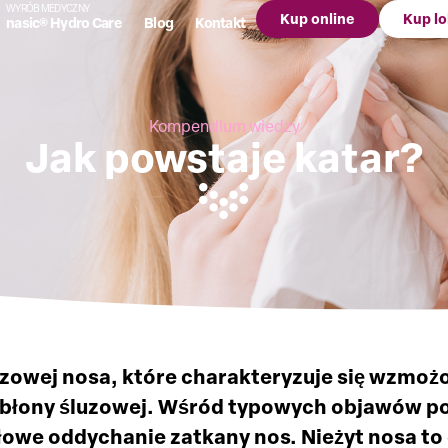
WYRÓB MEDYCZNY
Kup online
Kup lo
nasic® Hydro Care
Blog
Kontakt
Kompendium wiedzy
Jak powstaje katar?
uzowej nosa, które charakteryzuje się wzmoż
błony śluzowej. Wśród typowych objawów poj
dłowe oddychanie zatkany nos. Nieżyt nosa t