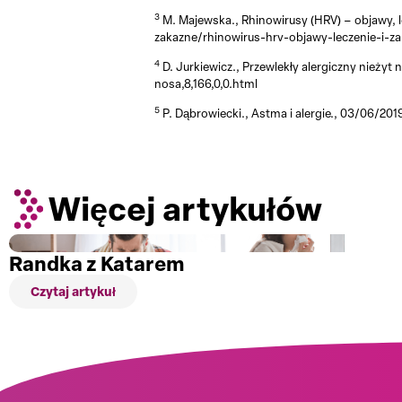
3
M. Majewska., Rhinowirusy (HRV) – objawy, l
zakazne/rhinowirus-hrv-objawy-leczenie-i-
4
D. Jurkiewicz., Przewlekły alergiczny nieżyt
nosa,8,166,0,0.html
5
P. Dąbrowiecki., Astma i alergie., 03/06/20
Więcej artykułów
Randka z Katarem
Czytaj artykuł