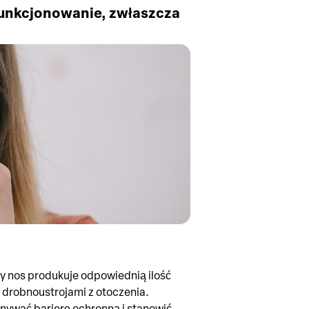
 funkcjonowanie, zwłaszcza
y nos produkuje odpowiednią ilość
i drobnoustrojami z otoczenia.
onywać barierę ochronną i stanowić