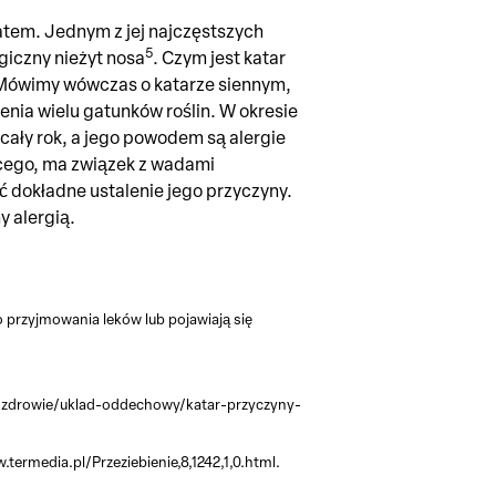
atem. Jednym z jej najczęstszych
5
rgiczny nieżyt nosa
. Czym jest katar
n. Mówimy wówczas o katarze siennym,
nia wielu gatunków roślin. W okresie
cały rok, a jego powodem są alergie
ącego, ma związek z wadami
dokładne ustalenie jego przyczyny.
 alergią.
mo przyjmowania leków lub pojawiają się
.pl/zdrowie/uklad-oddechowy/katar-przyczyny-
.termedia.pl/Przeziebienie,8,1242,1,0.html.