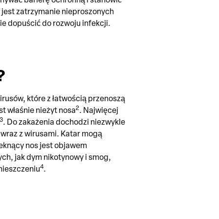
m jest zatrzymanie nieproszonych
e dopuścić do rozwoju infekcji.
?
irusów, które z łatwością przenoszą
2
t właśnie nieżyt nosa
. Najwięcej
3
. Do zakażenia dochodzi niezwykle
y wraz z wirusami. Katar mogą
ieknący nos jest objawem
nych, jak dym nikotynowy i smog,
4
mieszczeniu
.