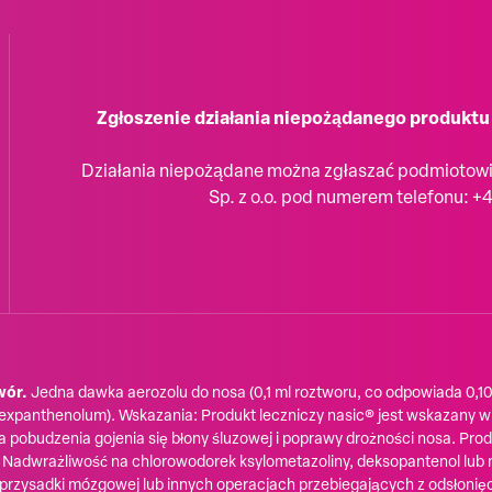
Zgłoszenie działania niepożądanego produktu 
Działania niepożądane można zgłaszać podmiotow
Sp. z o.o. pod numerem telefonu: +
wór.
Jedna dawka aerozolu do nosa (0,1 ml roztworu, co odpowiada 0,10
 (Dexpanthenolum). Wskazania: Produkt leczniczy nasic® jest wskazan
la pobudzenia gojenia się błony śluzowej i poprawy drożności nosa. Pro
a: Nadwrażliwość na chlorowodorek ksylometazoliny, deksopantenol lub
przysadki mózgowej lub innych operacjach przebiegających z odsłonięci