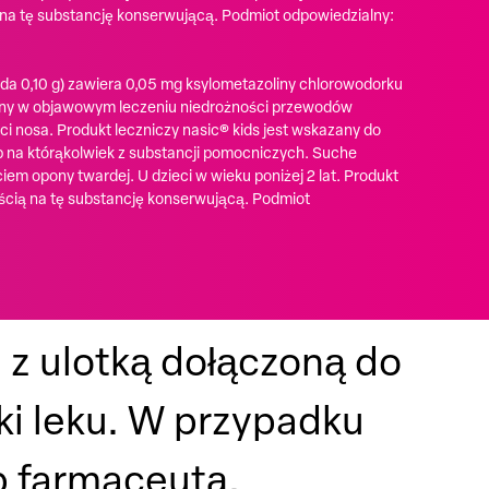
 na tę substancję konserwującą. Podmiot odpowiedzialny:
da 0,10 g) zawiera 0,05 mg ksylometazoliny chlorowodorku
azany w objawowym leczeniu niedrożności przewodów
ci nosa. Produkt leczniczy nasic® kids jest wskazany do
b na którąkolwiek z substancji pomocniczych. Suche
em opony twardej. U dzieci w wieku poniżej 2 lat. Produkt
ścią na tę substancję konserwującą. Podmiot
e z ulotką dołączoną do
i leku. W przypadku
ub farmaceutą.