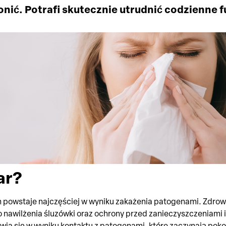
ronić. Potrafi skutecznie utrudnić codzienne
ar?
 powstaje najczęściej w wyniku zakażenia patogenami. Zdrow
do nawilżenia śluzówki oraz ochrony przed zanieczyszczeniami 
wia się w wyniku kontaktu z patogenami, które zaczynają pok