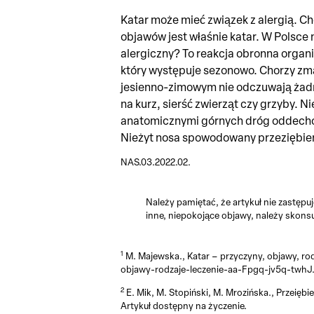
Katar może mieć związek z alergią. C
objawów jest właśnie katar. W Polsce n
alergiczny? To reakcja obronna organi
który występuje sezonowo. Chorzy zma
jesienno-zimowym nie odczuwają żadnyc
na kurz, sierść zwierząt czy grzyby.
anatomicznymi górnych dróg oddechow
Nieżyt nosa spowodowany przeziębien
NAS.03.2022.02.
Należy pamiętać, że artykuł nie zastępuj
inne, niepokojące objawy, należy skonsu
1
M. Majewska., Katar – przyczyny, objawy, ro
objawy-rodzaje-leczenie-aa-Fpgq-jv5q-twhJ
2
E. Mik, M. Stopiński, M. Mrozińska., Przeiębi
Artykuł dostępny na życzenie.