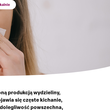
kalnie
oną produkcją wydzieliny,
awia się częste kichanie,
o dolegliwość powszechna,