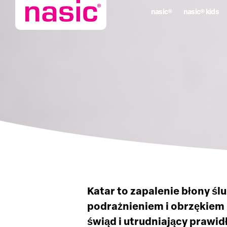
nasic®
nasic® kids
Katar to zapalenie błony śl
podrażnieniem i obrzękiem 
świąd i utrudniający prawi