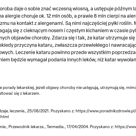
horoba daje o sobie znać wczesną wiosną, a ustępuje późnym l
a alergie choruje ok. 12 mln osób, a prawie 8 mln cierpi na ale
zmu na kontakt z alergenami. Są nimi najczęściej pyłki rośli
gają się z cieknącym nosem i częstym kichaniem w czasie pyle
h objawów choroby. Zdarza się i tak, że katar utrzymuje się 
 Niekiedy przyczyna kataru, zwłaszcza przewlekłego i nawracaj
ych. Leczenie kataru powinno przede wszystkim poprzedzać 
iem będzie wymagał podania innych leków, niż katar wywołany
e porady lekarskiej, jeżeli objawy choroby nie ustępują, utrzymują się, mi
ltować się z lekarzem.
dzaje, leczenie., 25/08/2021. Pozyskano z: https://www.poradnikzdrowie
.html
enie., Przewodnik lekarza., Termedia., 17/04/2004. Pozyskano z: https://www