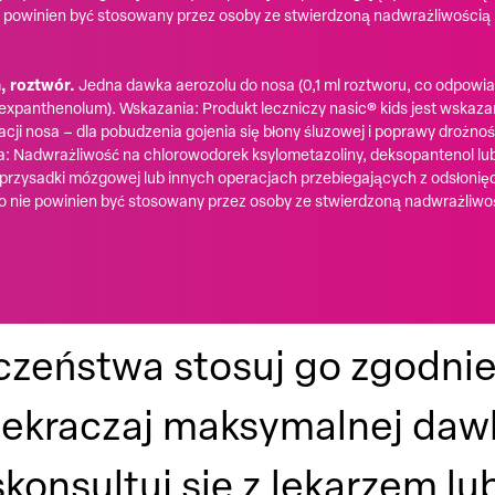
e powinien być stosowany przez osoby ze stwierdzoną nadwrażliwością
, roztwór.
Jedna dawka aerozolu do nosa (0,1 ml roztworu, co odpowia
(Dexpanthenolum). Wskazania: Produkt leczniczy nasic® kids jest wsk
cji nosa – dla pobudzenia gojenia się błony śluzowej i poprawy drożnoś
ia: Nadwrażliwość na chlorowodorek ksylometazoliny, deksopantenol lu
przysadki mózgowej lub innych operacjach przebiegających z odsłonięci
go nie powinien być stosowany przez osoby ze stwierdzoną nadwrażliwo
eczeństwa stosuj go zgodni
zekraczaj maksymalnej dawk
konsultuj się z lekarzem l