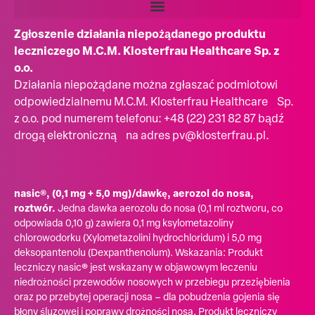
Zgłoszenie działania niepożądanego produktu
leczniczego M.C.M. Klosterfrau Healthcare Sp. z
o.o.
Działania niepożądane można zgłaszać podmiotowi
odpowiedzialnemu M.C.M. Klosterfrau Healthcare Sp.
z o.o. pod numerem telefonu: +48 (22) 231 82 87 bądź
drogą elektroniczną na adres pv@klosterfrau.pl.
nasic®, (0,1 mg + 5,0 mg)/dawkę, aerozol do nosa,
roztwór.
Jedna dawka aerozolu do nosa (0,1 ml roztworu, co
odpowiada 0,10 g) zawiera 0,1 mg ksylometazoliny
chlorowodorku (Xylometazolini hydrochloridum) i 5,0 mg
deksopantenolu (Dexpanthenolum). Wskazania: Produkt
leczniczy nasic® jest wskazany w objawowym leczeniu
niedrożności przewodów nosowych w przebiegu przeziębienia
oraz po przebytej operacji nosa – dla pobudzenia gojenia się
błony śluzowej i poprawy drożności nosa. Produkt leczniczy