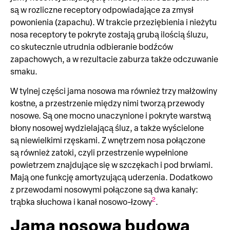
są w rozliczne receptory odpowiadające za zmysł
powonienia (zapachu). W trakcie przeziębienia i nieżytu
nosa receptory te pokryte zostają grubą ilością śluzu,
co skutecznie utrudnia odbieranie bodźców
zapachowych, a w rezultacie zaburza także odczuwanie
smaku.
W tylnej części jama nosowa ma również trzy małżowiny
kostne, a przestrzenie między nimi tworzą przewody
nosowe. Są one mocno unaczynione i pokryte warstwą
błony nosowej wydzielającą śluz, a także wyścielone
są niewielkimi rzęskami. Z wnętrzem nosa połączone
są również zatoki, czyli przestrzenie wypełnione
powietrzem znajdujące się w szczękach i pod brwiami.
Mają one funkcję amortyzującą uderzenia. Dodatkowo
z przewodami nosowymi połączone są dwa kanały:
2
trąbka słuchowa i kanał nosowo-łzowy
.
Jama nosowa budowa