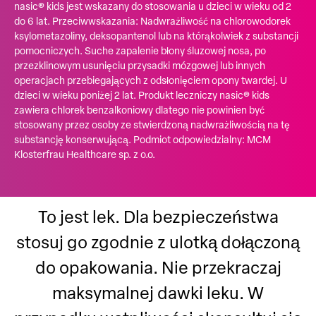
nasic® kids jest wskazany do stosowania u dzieci w wieku od 2
do 6 lat. Przeciwwskazania: Nadwrażliwość na chlorowodorek
ksylometazoliny, deksopantenol lub na którąkolwiek z substancji
pomocniczych. Suche zapalenie błony śluzowej nosa, po
przezklinowym usunięciu przysadki mózgowej lub innych
operacjach przebiegających z odsłonięciem opony twardej. U
dzieci w wieku poniżej 2 lat. Produkt leczniczy nasic® kids
zawiera chlorek benzalkoniowy dlatego nie powinien być
stosowany przez osoby ze stwierdzoną nadwrażliwością na tę
substancję konserwującą. Podmiot odpowiedzialny: MCM
Klosterfrau Healthcare sp. z o.o.
To jest lek. Dla bezpieczeństwa
stosuj go zgodnie z ulotką dołączoną
do opakowania. Nie przekraczaj
maksymalnej dawki leku. W