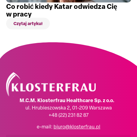
Co robić kiedy Katar odwiedza Cię
w pracy
Czytaj artykuł
M.C.M. Klosterfrau Healthcare Sp. z o.o.
ul. Hrubieszowska 2, 01-209 Warszawa
+48 (22) 231 82 87
e-mail:
biuro@klosterfrau.pl