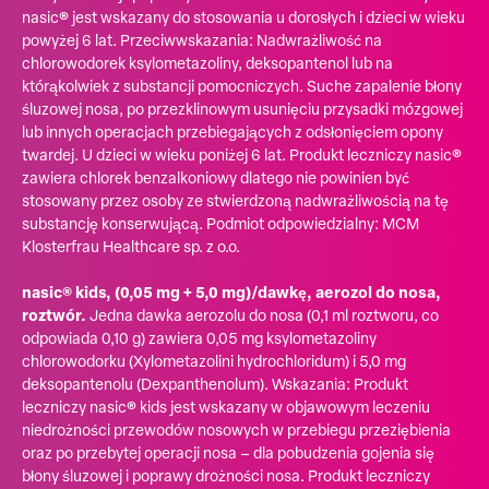
nasic® jest wskazany do stosowania u dorosłych i dzieci w wieku
powyżej 6 lat. Przeciwwskazania: Nadwrażliwość na
chlorowodorek ksylometazoliny, deksopantenol lub na
którąkolwiek z substancji pomocniczych. Suche zapalenie błony
śluzowej nosa, po przezklinowym usunięciu przysadki mózgowej
lub innych operacjach przebiegających z odsłonięciem opony
twardej. U dzieci w wieku poniżej 6 lat. Produkt leczniczy nasic®
zawiera chlorek benzalkoniowy dlatego nie powinien być
stosowany przez osoby ze stwierdzoną nadwrażliwością na tę
substancję konserwującą. Podmiot odpowiedzialny: MCM
Klosterfrau Healthcare sp. z o.o.
nasic® kids, (0,05 mg + 5,0 mg)/dawkę, aerozol do nosa,
roztwór.
Jedna dawka aerozolu do nosa (0,1 ml roztworu, co
odpowiada 0,10 g) zawiera 0,05 mg ksylometazoliny
chlorowodorku (Xylometazolini hydrochloridum) i 5,0 mg
deksopantenolu (Dexpanthenolum). Wskazania: Produkt
leczniczy nasic® kids jest wskazany w objawowym leczeniu
niedrożności przewodów nosowych w przebiegu przeziębienia
oraz po przebytej operacji nosa – dla pobudzenia gojenia się
błony śluzowej i poprawy drożności nosa. Produkt leczniczy