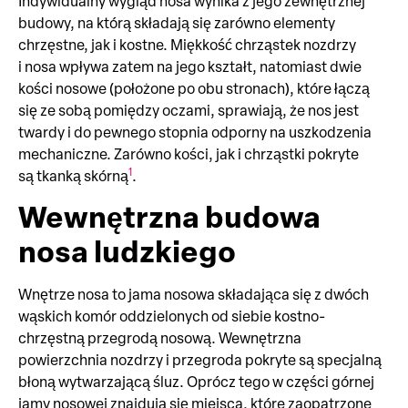
Indywidualny wygląd nosa wynika z jego zewnętrznej
budowy, na którą składają się zarówno elementy
chrzęstne, jak i kostne. Miękkość chrząstek nozdrzy
i nosa wpływa zatem na jego kształt, natomiast dwie
kości nosowe (położone po obu stronach), które łączą
się ze sobą pomiędzy oczami, sprawiają, że nos jest
twardy i do pewnego stopnia odporny na uszkodzenia
mechaniczne. Zarówno kości, jak i chrząstki pokryte
1
są tkanką skórną
.
Wewnętrzna budowa
nosa ludzkiego
Wnętrze nosa to jama nosowa składająca się z dwóch
wąskich komór oddzielonych od siebie kostno-
chrzęstną przegrodą nosową. Wewnętrzna
powierzchnia nozdrzy i przegroda pokryte są specjalną
błoną wytwarzającą śluz. Oprócz tego w części górnej
jamy nosowej znajdują się miejsca, które zaopatrzone