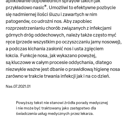
aplikowanie odpowiednich sprayów takich jak
®
przykładowo nasic
. Umożliwi to efektywne pozbycie
się nadmiernej ilości śluzu i zawartych w nim
patogenów, co udrożni nos. Aby zapobiec
rozprzestrzenianiu chorób związanych z infekcjami
górnych dróg oddechowych, należy także często myć
ręce (przede wszystkim po oczyszczaniu jamy nosowej),
a podczas kichania zasłonić nos i usta zgięciem
łokcia. Funkcje nosa, jak wykazano powyżej,
są kluczowe w całym procesie oddychania, dlatego
niezwykle ważne jest dbanie o prawidłową higienę nosa
zarówno w trakcie trwania infekcji jak i na co dzień.
Nas.07.2021.01
Powyższy tekst nie stanowi źródła porady medycznej
i nie może być traktowany jako zastępstwo dla
świadczenia usług medycznych przez lekarza.